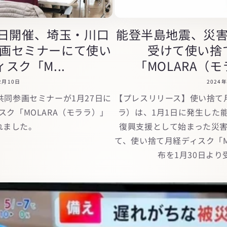
7日開催、埼玉・川口
能登半島地震、災
画セミナーにて使い
受けて使い捨
スク「M...
「MOLARA（モ
2月10日
2024
同参画セミナーが1月27日に
【プレスリリース】使い捨て月
ク「MOLARA（モララ）」
ラ）は、1月1日に発生した
れました。
復興支援として始まった災
て、使い捨て月経ディスク「M
布を1月30日よ