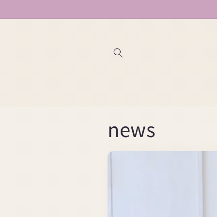
コンテン
ツに進む
news