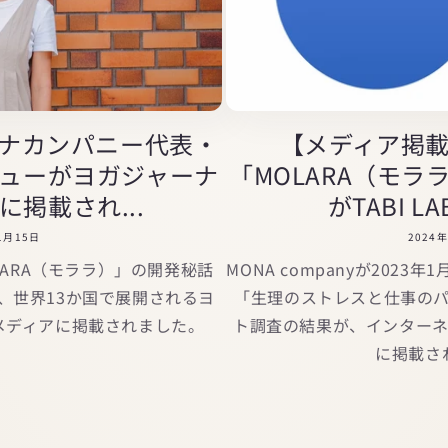
ナカンパニー代表・
【メディア掲
ューがヨガジャーナ
「MOLARA（モ
掲載され...
がTABI L
1月15日
2024
ARA（モララ）」の開発秘話
MONA companyが2023
、世界13か国で展開されるヨ
「生理のストレスと仕事の
メディアに掲載されました。
ト調査の結果が、インターネッ
に掲載さ