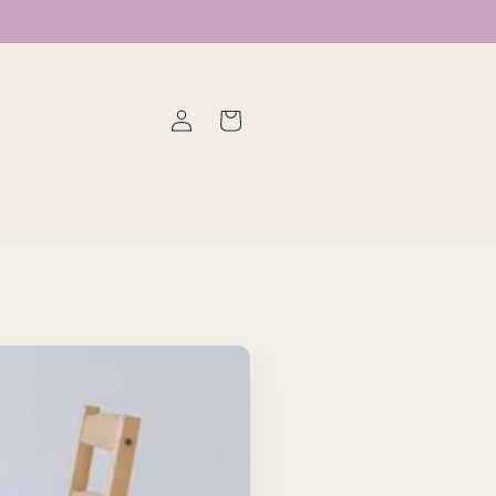
ロ
カ
グ
ー
イ
ト
ン