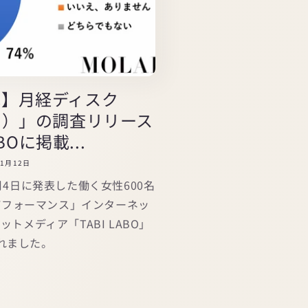
載】月経ディスク
ララ）」の調査リリース
ABOに掲載...
年1月12日
年1月4日に発表した働く女性600名
パフォーマンス」インターネッ
トメディア「TABI LABO」
れました。