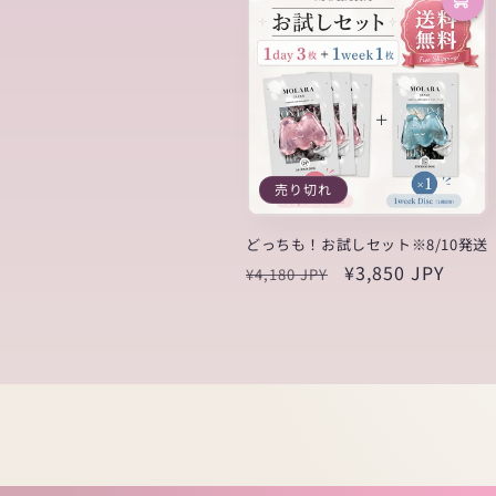
格
価
格
売り切れ
どっちも！お試しセット※8/10発送
通
セ
¥3,850 JPY
¥4,180 JPY
常
ー
価
ル
格
価
格