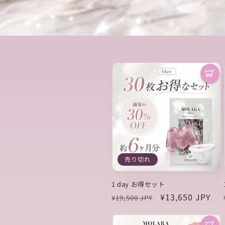
売り切れ
1 day お得セット
通
セ
¥13,650 JPY
¥19,500 JPY
常
ー
価
ル