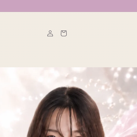
ロ
カ
グ
ー
イ
ト
ン