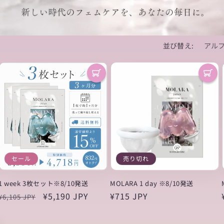
並び替え:
セール
売り切れ
1 week 3枚セット※8/10発送
MOLARA 1 day ※8/10発送
通
セ
¥5,190 JPY
通
¥715 JPY
¥6,105 JPY
常
ー
常
価
ル
価