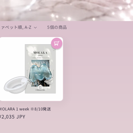
5個の商品
MOLARA 1 week ※8/10発送
通
¥2,035 JPY
常
価