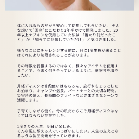
体に入れるものだから安心して使用してもらいたい。 そん
な想いで"国産"にこだわり2年半かけて開発しました。20
年以上ナプキンを使用していた私は 「当たり前だったこ
と」 が 「知らずに我慢していただけ」 と気づきました。
様々なことにチャレンジする前に、月に1度生理が来ること
はそれにより制限されることがあります。
その制限を我慢するのではなく、様々なアイテムを使用す
ることで、うまく付き合っていけるように。選択肢を増や
したい。
月経ディスクは普段使いはもちろん、旅行やちょっとした
お泊まり、キャンプや温泉。パートナーとの大切な時間。
災害時の備え。長時間のフライトなどさまざまなシーンで
活躍します。
子育てしながら働く。今の私だからこそ月経ディスクはな
くてはならない存在でした。
1度きりの人生。明日が楽しみ。
そんな風に想える人でいっぱいにしたい。人生の支えとな
るような製品開発を行っていきます。