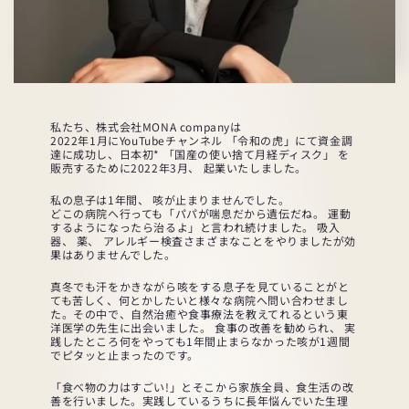
私たち、株式会社MONA companyは
2022年1月にYouTubeチャンネル 「令和の虎」にて資金調
達に成功し、日本初* 「国産の使い捨て月経ディスク」 を
販売するために2022年3月、 起業いたしました。
私の息子は1年間、 咳が止まりませんでした。
どこの病院へ行っても「パパが喘息だから遺伝だね。 運動
するようになったら治るよ」と言われ続けました。 吸入
器、 薬、 アレルギー検査さまざまなことをやりましたが効
果はありませんでした。
真冬でも汗をかきながら咳をする息子を見ていることがと
ても苦しく、何とかしたいと様々な病院へ問い合わせまし
た。その中で、自然治癒や食事療法を教えてれるという東
洋医学の先生に出会いました。 食事の改善を勧められ、 実
践したところ何をやっても1年間止まらなかった咳が1週間
でピタッと止まったのです。
「食べ物の力はすごい!」とそこから家族全員、食生活の改
善を行いました。実践しているうちに長年悩んでいた生理