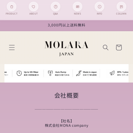
PRODUCT
ABOUT
Q&A
NEWS
INFO
COLUMN
コンテン
3,000円以上送料無料
ツに進む
カ
ー
ト
会社概要
＿＿＿＿＿＿＿＿＿＿＿＿＿＿＿＿＿
【社名】
株式会社MONA company