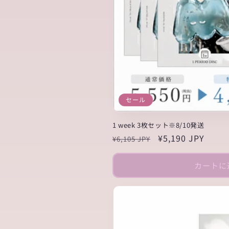
セール
1 week 3枚セット※8/10発送
通
セ
¥5,190 JPY
¥6,105 JPY
常
ー
価
ル
カートに
格
価
格