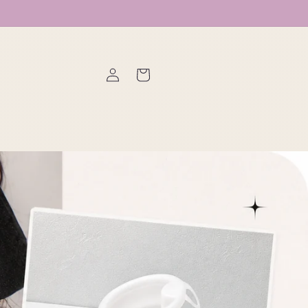
ロ
カ
グ
ー
イ
ト
ン