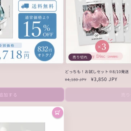
売り切れ
どっちも！お試しセット※8/10発送
通
セ
¥3,850 JPY
¥4,180 JPY
常
ー
価
ル
追加する
売り
格
価
格